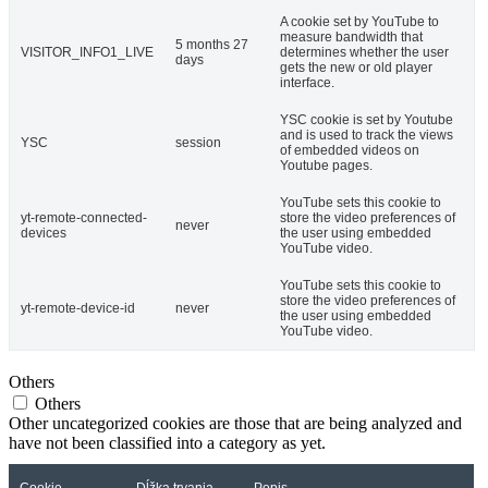
A cookie set by YouTube to
measure bandwidth that
5 months 27
VISITOR_INFO1_LIVE
determines whether the user
days
gets the new or old player
interface.
YSC cookie is set by Youtube
and is used to track the views
YSC
session
of embedded videos on
Youtube pages.
YouTube sets this cookie to
yt-remote-connected-
store the video preferences of
never
devices
the user using embedded
YouTube video.
YouTube sets this cookie to
store the video preferences of
yt-remote-device-id
never
the user using embedded
YouTube video.
Others
Others
Other uncategorized cookies are those that are being analyzed and
have not been classified into a category as yet.