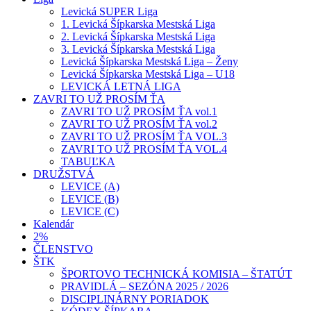
Levická SUPER Liga
1. Levická Šípkarska Mestská Liga
2. Levická Šípkarska Mestská Liga
3. Levická Šípkarska Mestská Liga
Levická Šípkarska Mestská Liga – Ženy
Levická Šípkarska Mestská Liga – U18
LEVICKÁ LETNÁ LIGA
ZAVRI TO UŽ PROSÍM ŤA
ZAVRI TO UŽ PROSÍM ŤA vol.1
ZAVRI TO UŽ PROSÍM ŤA vol.2
ZAVRI TO UŽ PROSÍM ŤA VOL.3
ZAVRI TO UŽ PROSÍM ŤA VOL.4
TABUĽKA
DRUŽSTVÁ
LEVICE (A)
LEVICE (B)
LEVICE (C)
Kalendár
2%
ČLENSTVO
ŠTK
ŠPORTOVO TECHNICKÁ KOMISIA – ŠTATÚT
PRAVIDLÁ – SEZÓNA 2025 / 2026
DISCIPLINÁRNY PORIADOK