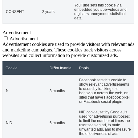
YouTube sets this cookie via
embedded youtube-videos and
CONSENT
2 years
registers anonymous statistical
data.
Advertisement
Advertisement
Advertisement cookies are used to provide visitors with relevant ads
and marketing campaigns. These cookies track visitors across
websites and collect information to provide customized ads.
Cookie
Dĺžka trvania
Popis
Facebook sets this cookie to
show relevant advertisements
to users by tracking user
fr
3 months
behaviour across the web, on
sites that have Facebook pixel
or Facebook social plugin.
NID cookie, set by Google, is
used for advertising purposes;
to limit the number of times the
NID
6 months
user sees an ad, to mute
unwanted ads, and to measure
the effectiveness of ads.