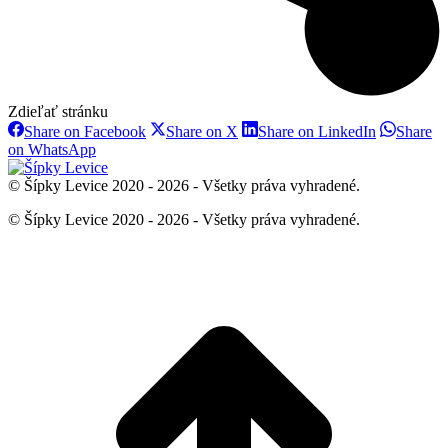
Zdieľať stránku
Share
Share
Share
Share on Facebook
Share on X
Share on LinkedIn
Share
on
on
on
Share
on WhatsApp
Facebook
X
LinkedIn
on
WhatsApp
© Šípky Levice 2020 - 2026 - Všetky práva vyhradené.
© Šípky Levice 2020 - 2026 - Všetky práva vyhradené.
t
T