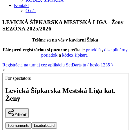
KÓDEX ŠÍPKARA
Kontakt
O nás
LEVICKÁ ŠÍPKARSKA MESTSKÁ LIGA - Ženy
SEZÓNA 2025/2026
Tešíme sa na vás v kaviarni Šípka
Ešte pred registráciou si pozorne
prečítajte
pravidlá
,
disciplinárny
poriadok
a
kódex šípkara
Registrácia na turnaj cez aplikáciu SetDarts tu ( heslo 1235 )
<