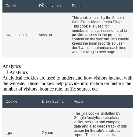
Cookie
Dĺžka trvania
Popis
This cookie is set by the Simple
WordPress Membership Plugin.
This cookie is used for
membership login session and to
swpm_session
session
provide access to the protected
content on the website.This cookie
keeps the login records so user
don't want to authorise each time
while moving to next page.
Analytics
Analytics
Analytical cookies are used to understand how visitors interact with
the website. These cookies help provide information on metrics the
number of visitors, bounce rate, traffic source, etc.
Cookie
Dĺžka trvania
Popis
The _ga cookie, installed by
Google Analytics, calculates
visitor, session and campaign
data and also keeps track of site
usage for the site's analytics
_ga
2 years
report. The cookie stores