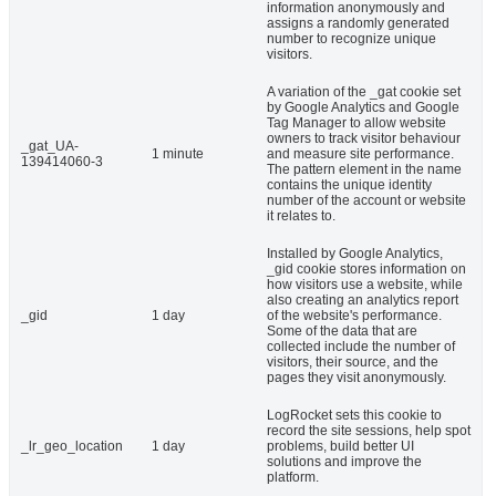
information anonymously and
assigns a randomly generated
number to recognize unique
visitors.
A variation of the _gat cookie set
by Google Analytics and Google
Tag Manager to allow website
owners to track visitor behaviour
_gat_UA-
1 minute
and measure site performance.
139414060-3
The pattern element in the name
contains the unique identity
number of the account or website
it relates to.
Installed by Google Analytics,
_gid cookie stores information on
how visitors use a website, while
also creating an analytics report
_gid
1 day
of the website's performance.
Some of the data that are
collected include the number of
visitors, their source, and the
pages they visit anonymously.
LogRocket sets this cookie to
record the site sessions, help spot
_lr_geo_location
1 day
problems, build better UI
solutions and improve the
platform.