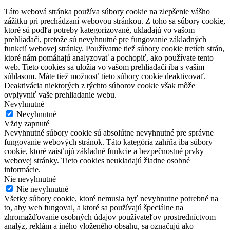
Táto webová stránka používa súbory cookie na zlepšenie vášho
zážitku pri prechádzaní webovou stránkou. Z toho sa súbory cookie,
ktoré sú podľa potreby kategorizované, ukladajú vo vašom
prehliadači, pretože sú nevyhnutné pre fungovanie základných
funkcií webovej stránky. Používame tiež súbory cookie tretích strán,
ktoré nám pomáhajú analyzovať a pochopiť, ako používate tento
web. Tieto cookies sa uložia vo vašom prehliadači iba s vašim
súhlasom. Máte tiež možnosť tieto súbory cookie deaktivovať.
Deaktivácia niektorých z týchto súborov cookie však môže
ovplyvniť vaše prehliadanie webu.
Nevyhnutné
Nevyhnutné
Vždy zapnuté
Nevyhnutné súbory cookie sú absolútne nevyhnutné pre správne
fungovanie webových stránok. Táto kategória zahŕňa iba súbory
cookie, ktoré zaisťujú základné funkcie a bezpečnostné prvky
webovej stránky. Tieto cookies neukladajú žiadne osobné
informácie.
Nie nevyhnutné
Nie nevyhnutné
Všetky súbory cookie, ktoré nemusia byť nevyhnutne potrebné na
to, aby web fungoval, a ktoré sa používajú špeciálne na
zhromažďovanie osobných údajov používateľov prostredníctvom
analýz, reklám a iného vloženého obsahu, sa označujú ako