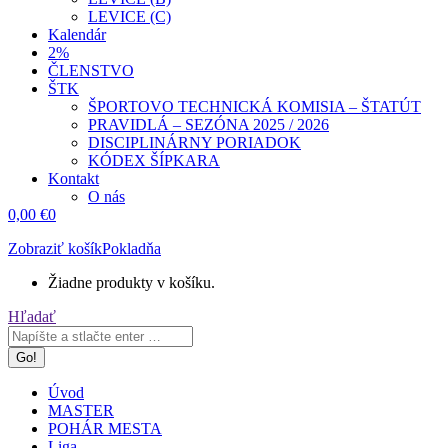
LEVICE (C)
Kalendár
2%
ČLENSTVO
ŠTK
ŠPORTOVO TECHNICKÁ KOMISIA – ŠTATÚT
PRAVIDLÁ – SEZÓNA 2025 / 2026
DISCIPLINÁRNY PORIADOK
KÓDEX ŠÍPKARA
Kontakt
O nás
0,00
€
0
Zobraziť košík
Pokladňa
Žiadne produkty v košíku.
Search:
Hľadať
Úvod
MASTER
POHÁR MESTA
Liga