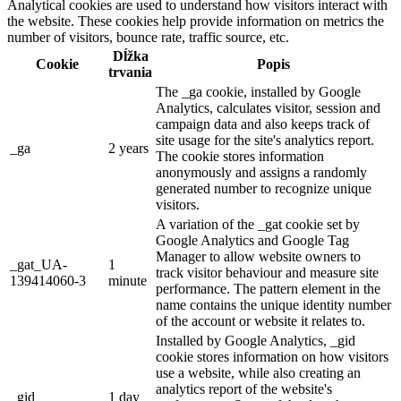
Analytical cookies are used to understand how visitors interact with
the website. These cookies help provide information on metrics the
number of visitors, bounce rate, traffic source, etc.
Dĺžka
Cookie
Popis
trvania
The _ga cookie, installed by Google
Analytics, calculates visitor, session and
campaign data and also keeps track of
site usage for the site's analytics report.
_ga
2 years
The cookie stores information
anonymously and assigns a randomly
generated number to recognize unique
visitors.
A variation of the _gat cookie set by
Google Analytics and Google Tag
Manager to allow website owners to
_gat_UA-
1
track visitor behaviour and measure site
139414060-3
minute
performance. The pattern element in the
name contains the unique identity number
of the account or website it relates to.
Installed by Google Analytics, _gid
cookie stores information on how visitors
use a website, while also creating an
analytics report of the website's
_gid
1 day