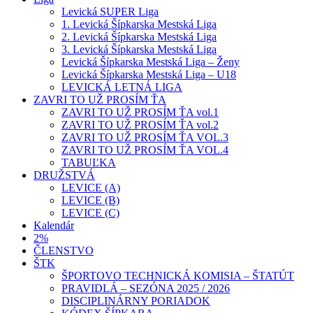
Levická SUPER Liga
1. Levická Šípkarska Mestská Liga
2. Levická Šípkarska Mestská Liga
3. Levická Šípkarska Mestská Liga
Levická Šípkarska Mestská Liga – Ženy
Levická Šípkarska Mestská Liga – U18
LEVICKÁ LETNÁ LIGA
ZAVRI TO UŽ PROSÍM ŤA
ZAVRI TO UŽ PROSÍM ŤA vol.1
ZAVRI TO UŽ PROSÍM ŤA vol.2
ZAVRI TO UŽ PROSÍM ŤA VOL.3
ZAVRI TO UŽ PROSÍM ŤA VOL.4
TABUĽKA
DRUŽSTVÁ
LEVICE (A)
LEVICE (B)
LEVICE (C)
Kalendár
2%
ČLENSTVO
ŠTK
ŠPORTOVO TECHNICKÁ KOMISIA – ŠTATÚT
PRAVIDLÁ – SEZÓNA 2025 / 2026
DISCIPLINÁRNY PORIADOK