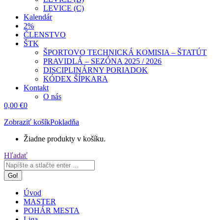
LEVICE (C)
Kalendár
2%
ČLENSTVO
ŠTK
ŠPORTOVO TECHNICKÁ KOMISIA – ŠTATÚT
PRAVIDLÁ – SEZÓNA 2025 / 2026
DISCIPLINÁRNY PORIADOK
KÓDEX ŠÍPKARA
Kontakt
O nás
0,00
€
0
Zobraziť košík
Pokladňa
Žiadne produkty v košíku.
Search:
Hľadať
Úvod
MASTER
POHÁR MESTA
Liga