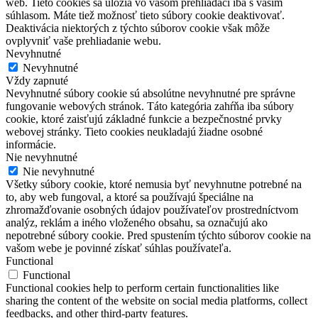
web. Tieto cookies sa uložia vo vašom prehliadači iba s vašim
súhlasom. Máte tiež možnosť tieto súbory cookie deaktivovať.
Deaktivácia niektorých z týchto súborov cookie však môže
ovplyvniť vaše prehliadanie webu.
Nevyhnutné
Nevyhnutné
Vždy zapnuté
Nevyhnutné súbory cookie sú absolútne nevyhnutné pre správne
fungovanie webových stránok. Táto kategória zahŕňa iba súbory
cookie, ktoré zaisťujú základné funkcie a bezpečnostné prvky
webovej stránky. Tieto cookies neukladajú žiadne osobné
informácie.
Nie nevyhnutné
Nie nevyhnutné
Všetky súbory cookie, ktoré nemusia byť nevyhnutne potrebné na
to, aby web fungoval, a ktoré sa používajú špeciálne na
zhromažďovanie osobných údajov používateľov prostredníctvom
analýz, reklám a iného vloženého obsahu, sa označujú ako
nepotrebné súbory cookie. Pred spustením týchto súborov cookie na
vašom webe je povinné získať súhlas používateľa.
Functional
Functional
Functional cookies help to perform certain functionalities like
sharing the content of the website on social media platforms, collect
feedbacks, and other third-party features.