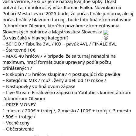
vás a veríme, že si užijeme naozaj kvalitné šípky. Účasť
potvrdil aj minuloročný víťaz Roman Fialka. Novinkou na
Pohári Mesta Levice 2025 bude, že počas finále juniorov, ale aj
počas finále v hlavnom turnaji, bude toto finále komentované
Ľubomírom Olexom, ktorého poznáme z komentovania
Slovenských pohárov a Majstrovstiev Slovenska
Čo vás čaká v hlavnej kategórii?
– 501DO / Tabuľka 3VL / KO – pavúk 4VL / FINÁLE 6VL
– Štartovné 10€
– MAX. 40 hráčov / v prípade, že sa turnaj nenaplní na
maximum, hrací formát bude upravený podľa počtu
prihlásených /
– 8 skupín / 5 hráčov skupina / 4 postupujúci do pavúka
– Kategória: MIX / muži, ženy a deti od 10 rokov /
– Nástupovky vo finálovom zápase
– Live Stream Finálového zápasu na Youtube s komentátorom
Ľubomírom Olexom
– PRIZE MONEY:
1.miesto / 200€ + trofej /, 2.miesto / 100€ + trofej /, 3.miesto
/ 50€ + trofeje /
– Vecné ceny
– Občerstvenie