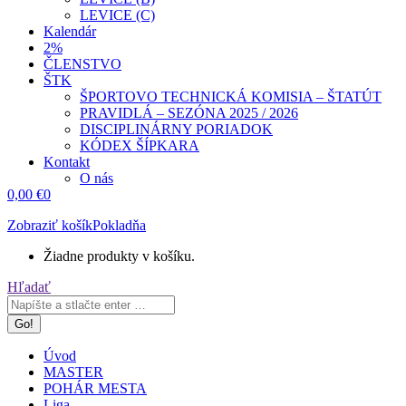
LEVICE (C)
Kalendár
2%
ČLENSTVO
ŠTK
ŠPORTOVO TECHNICKÁ KOMISIA – ŠTATÚT
PRAVIDLÁ – SEZÓNA 2025 / 2026
DISCIPLINÁRNY PORIADOK
KÓDEX ŠÍPKARA
Kontakt
O nás
0,00
€
0
Zobraziť košík
Pokladňa
Žiadne produkty v košíku.
Search:
Hľadať
Úvod
MASTER
POHÁR MESTA
Liga