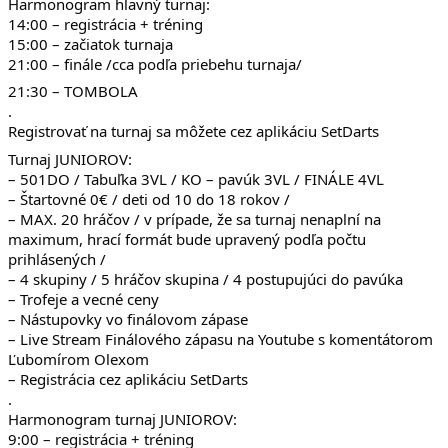
Harmonogram hlavný turnaj:
14:00 – registrácia + tréning
15:00 – začiatok turnaja
21:00 – finále /cca podľa priebehu turnaja/
21:30 – TOMBOLA
.
Registrovať na turnaj sa môžete cez aplikáciu SetDarts
Turnaj JUNIOROV:
– 501DO / Tabuľka 3VL / KO – pavúk 3VL / FINÁLE 4VL
– Štartovné 0€ / deti od 10 do 18 rokov /
– MAX. 20 hráčov / v prípade, že sa turnaj nenaplní na
maximum, hrací formát bude upravený podľa počtu
prihlásených /
– 4 skupiny / 5 hráčov skupina / 4 postupujúci do pavúka
– Trofeje a vecné ceny
– Nástupovky vo finálovom zápase
– Live Stream Finálového zápasu na Youtube s komentátorom
Ľubomírom Olexom
– Registrácia cez aplikáciu SetDarts
.
Harmonogram turnaj JUNIOROV:
9:00 – registrácia + tréning