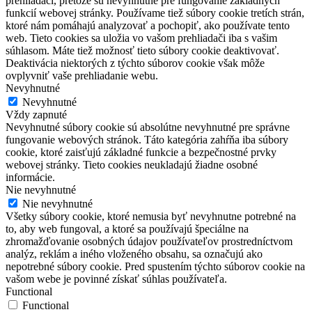
prehliadači, pretože sú nevyhnutné pre fungovanie základných
funkcií webovej stránky. Používame tiež súbory cookie tretích strán,
ktoré nám pomáhajú analyzovať a pochopiť, ako používate tento
web. Tieto cookies sa uložia vo vašom prehliadači iba s vašim
súhlasom. Máte tiež možnosť tieto súbory cookie deaktivovať.
Deaktivácia niektorých z týchto súborov cookie však môže
ovplyvniť vaše prehliadanie webu.
Nevyhnutné
Nevyhnutné
Vždy zapnuté
Nevyhnutné súbory cookie sú absolútne nevyhnutné pre správne
fungovanie webových stránok. Táto kategória zahŕňa iba súbory
cookie, ktoré zaisťujú základné funkcie a bezpečnostné prvky
webovej stránky. Tieto cookies neukladajú žiadne osobné
informácie.
Nie nevyhnutné
Nie nevyhnutné
Všetky súbory cookie, ktoré nemusia byť nevyhnutne potrebné na
to, aby web fungoval, a ktoré sa používajú špeciálne na
zhromažďovanie osobných údajov používateľov prostredníctvom
analýz, reklám a iného vloženého obsahu, sa označujú ako
nepotrebné súbory cookie. Pred spustením týchto súborov cookie na
vašom webe je povinné získať súhlas používateľa.
Functional
Functional