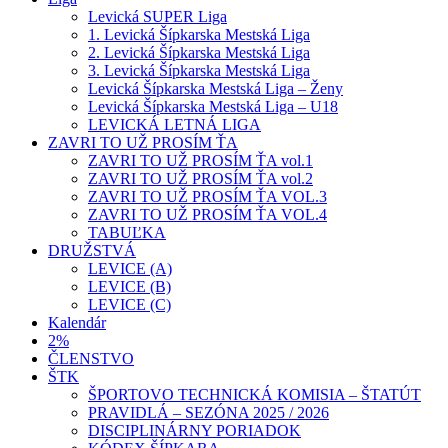
Levická SUPER Liga
1. Levická Šípkarska Mestská Liga
2. Levická Šípkarska Mestská Liga
3. Levická Šípkarska Mestská Liga
Levická Šípkarska Mestská Liga – Ženy
Levická Šípkarska Mestská Liga – U18
LEVICKÁ LETNÁ LIGA
ZAVRI TO UŽ PROSÍM ŤA
ZAVRI TO UŽ PROSÍM ŤA vol.1
ZAVRI TO UŽ PROSÍM ŤA vol.2
ZAVRI TO UŽ PROSÍM ŤA VOL.3
ZAVRI TO UŽ PROSÍM ŤA VOL.4
TABUĽKA
DRUŽSTVÁ
LEVICE (A)
LEVICE (B)
LEVICE (C)
Kalendár
2%
ČLENSTVO
ŠTK
ŠPORTOVO TECHNICKÁ KOMISIA – ŠTATÚT
PRAVIDLÁ – SEZÓNA 2025 / 2026
DISCIPLINÁRNY PORIADOK