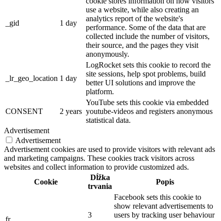
cookie stores information on how visitors
use a website, while also creating an
analytics report of the website's
_gid
1 day
performance. Some of the data that are
collected include the number of visitors,
their source, and the pages they visit
anonymously.
LogRocket sets this cookie to record the
site sessions, help spot problems, build
_lr_geo_location
1 day
better UI solutions and improve the
platform.
YouTube sets this cookie via embedded
CONSENT
2 years
youtube-videos and registers anonymous
statistical data.
Advertisement
Advertisement
Advertisement cookies are used to provide visitors with relevant ads
and marketing campaigns. These cookies track visitors across
websites and collect information to provide customized ads.
Dĺžka
Cookie
Popis
trvania
Facebook sets this cookie to
show relevant advertisements to
3
users by tracking user behaviour
fr