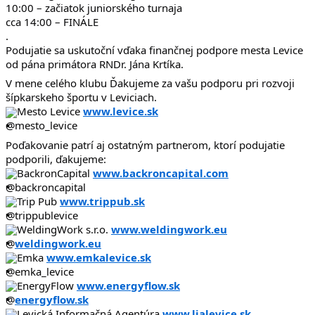
10:00 – začiatok juniorského turnaja
cca 14:00 – FINÁLE
.
Podujatie sa uskutoční vďaka finančnej podpore mesta Levice
od pána primátora RNDr. Jána Krtíka.
V mene celého klubu Ďakujeme za vašu podporu pri rozvoji
šípkarskeho športu v Leviciach.
Mesto Levice
www.levice.sk
@mesto_levice
Poďakovanie patrí aj ostatným partnerom, ktorí podujatie
podporili, ďakujeme:
BackronCapital
www.backroncapital.com
@backroncapital
Trip Pub
www.trippub.sk
@trippublevice
WeldingWork s.r.o.
www.weldingwork.eu
@
weldingwork.eu
Emka
www.emkalevice.sk
@emka_levice
EnergyFlow
www.energyflow.sk
@
energyflow.sk
Levická Informačná Agentúra
www.lialevice.sk