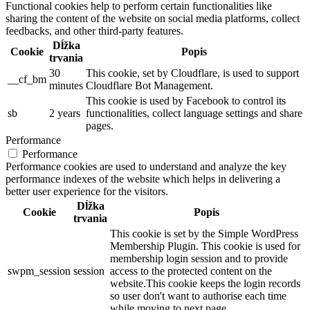
Functional cookies help to perform certain functionalities like
sharing the content of the website on social media platforms, collect
feedbacks, and other third-party features.
Dĺžka
Cookie
Popis
trvania
30
This cookie, set by Cloudflare, is used to support
__cf_bm
minutes
Cloudflare Bot Management.
This cookie is used by Facebook to control its
sb
2 years
functionalities, collect language settings and share
pages.
Performance
Performance
Performance cookies are used to understand and analyze the key
performance indexes of the website which helps in delivering a
better user experience for the visitors.
Dĺžka
Cookie
Popis
trvania
This cookie is set by the Simple WordPress
Membership Plugin. This cookie is used for
membership login session and to provide
swpm_session
session
access to the protected content on the
website.This cookie keeps the login records
so user don't want to authorise each time
while moving to next page.