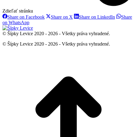
Zdieľať stránku
Share
Share
Share
Share on Facebook
Share on X
Share on LinkedIn
Share
on
on
on
Share
on WhatsApp
Facebook
X
LinkedIn
on
WhatsApp
© Šípky Levice 2020 - 2026 - Všetky práva vyhradené.
© Šípky Levice 2020 - 2026 - Všetky práva vyhradené.
t
T