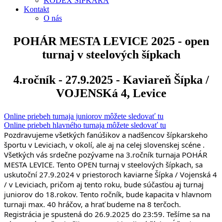
KÓDEX ŠÍPKARA
Kontakt
O nás
POHÁR MESTA LEVICE 2025 - open
turnaj v steelových šípkach
4.ročník - 27.9.2025 - Kaviareň Šípka /
VOJENSKá 4, Levice
Online priebeh turnaja juniorov môžete sledovať tu
Online priebeh hlavného turnaja môžete sledovať tu
Pozdravujeme všetkých fanúšikov a nadšencov šípkarskeho
športu v Leviciach, v okolí, ale aj na celej slovenskej scéne .
Všetkých vás srdečne pozývame na 3.ročník turnaja POHÁR
MESTA LEVICE. Tento OPEN turnaj v steelových šípkach, sa
uskutoční 27.9.2024 v priestoroch kaviarne Šípka / Vojenská 4
/ v Leviciach, pričom aj tento roku, bude súčasťou aj turnaj
juniorov do 18.rokov. Tento ročník, bude kapacita v hlavnom
turnaji max. 40 hráčov, a hrať budeme na 8 terčoch.
Registrácia je spustená do 26.9.2025 do 23:59. Tešíme sa na